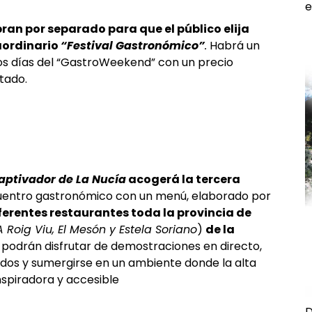
e
an por separado para que el público elija
aordinario
“Festival Gastronómico”
.
Habrá un
dos días del “GastroWeekend” con un precio
tado.
ptivador de La Nucía
acogerá la tercera
entro gastronómico con un menú, elaborado por
ferentes restaurantes toda la provincia de
A Roig Viu, El Mesón y Estela Soriano
)
de la
 podrán disfrutar de demostraciones en directo,
ados y sumergirse en un ambiente donde la alta
nspiradora y accesible
D