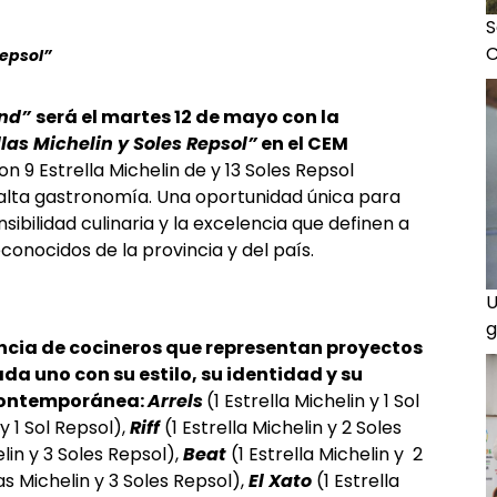
S
C
Repsol”
end”
será el martes 12 de mayo con la
llas Michelin y Soles Repsol”
en el CEM
n 9 Estrella Michelin de y 13 Soles Repsol
 alta gastronomía. Una oportunidad única para
nsibilidad culinaria y la excelencia que definen a
onocidos de la provincia y del país.
U
g
ncia de cocineros que representan proyectos
a uno con su estilo, su identidad y su
contemporánea:
Arrels
(1 Estrella Michelin y 1 Sol
 y 1 Sol Repsol),
Riff
(1 Estrella Michelin y 2 Soles
elin y 3 Soles Repsol),
Beat
(1 Estrella Michelin y 2
as Michelin y 3 Soles Repsol),
El Xato
(1 Estrella