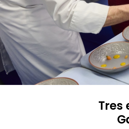
Tres 
G