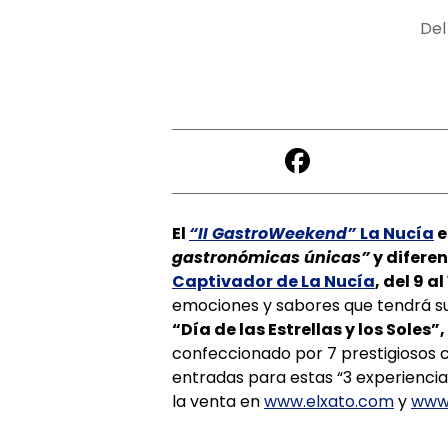
Del
El
“II GastroWeekend”
La Nucía
e
gastronómicas únicas”
y diferen
Captivador de La Nucía
, del 9 a
emociones y sabores que tendrá s
“Día de las Estrellas y los Soles”,
confeccionado por 7 prestigiosos ch
entradas para estas “3 experienci
la venta en
www.elxato.com
y
www.