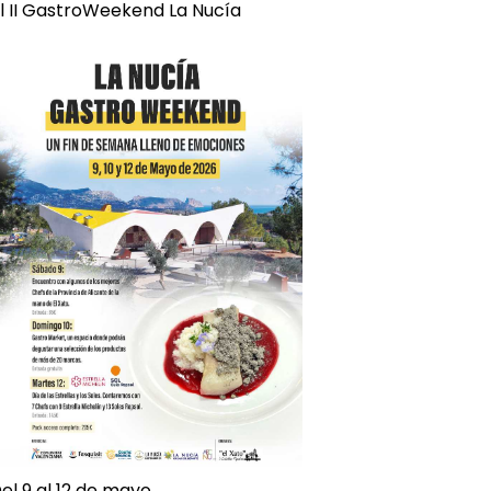
l II GastroWeekend La Nucía
el 9 al 12 de mayo