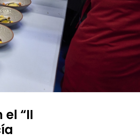
el “II
ía