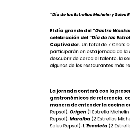
“Día de las Estrellas Michelin y Soles 
El día grande del
“Gastro Week
celebración del
“Día de las Estre
Captivador.
Un total de 7 Chefs co
participarán en esta jornada de la
descubrir de cerca el talento, la se
algunos de los restaurantes más rec
La jornada contará con la prese
gastronómicos de referencia, cad
manera de entender la cocina 
Repsol),
Origen
(1 Estrella Michelin
Repsol),
Maralba
(2 Estrellas Mich
Soles Repsol),
L’Escaleta
(2 Estrell