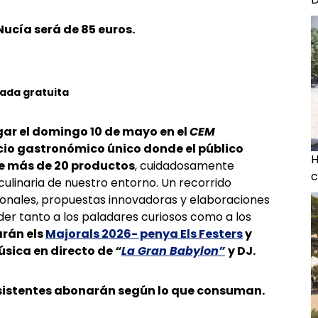
 Nucía será de 85 euros.
ada gratuita
ar el domingo 10 de mayo en el
CEM
cio gastronómico único donde el público
H
e más de 20 productos
, cuidadosamente
c
culinaria de nuestro entorno. Un recorrido
ionales, propuestas innovadoras y elaboraciones
er tanto a los paladares curiosos como a los
rán els
Majorals 2026- penya Els Festers
y
sica en directo de
“
La Gran Babylon”
y DJ.
asistentes abonarán según lo que consuman.