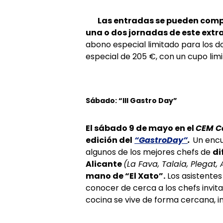
Las entradas se pueden compr
una o dos jornadas de este extr
abono especial limitado para los 
especial de 205 €, con un cupo limi
Sábado: “III Gastro Day”
El sábado 9 de mayo en el
CEM Ca
edición del
“GastroDay”
.
Un encu
algunos de los mejores chefs de
di
Alicante
(La Fava, Talaia, Plegat, 
mano de “El Xato”.
Los asistentes
conocer de cerca a los chefs invit
cocina se vive de forma cercana, i