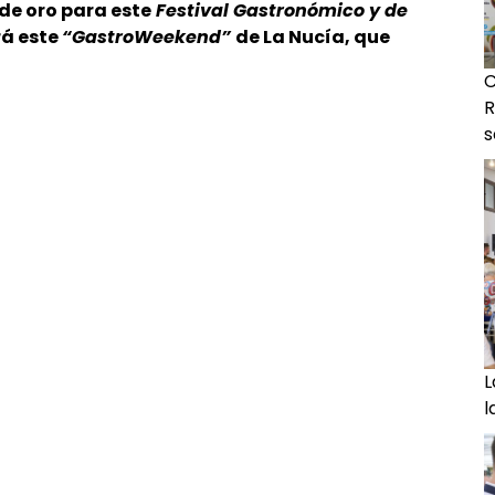
de oro para este
Festival Gastronómico y de
rá este
“GastroWeekend”
de La Nucía, que
C
R
s
L
l